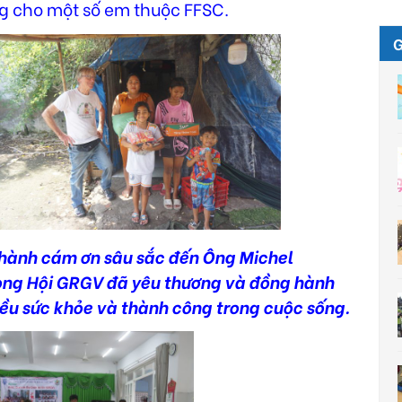
g cho một số em thuộc FFSC.
hành cám ơn sâu sắc đến Ông Michel
rong Hội GRGV đã yêu thương và đồng hành
iều sức khỏe và thành công trong cuộc sống.