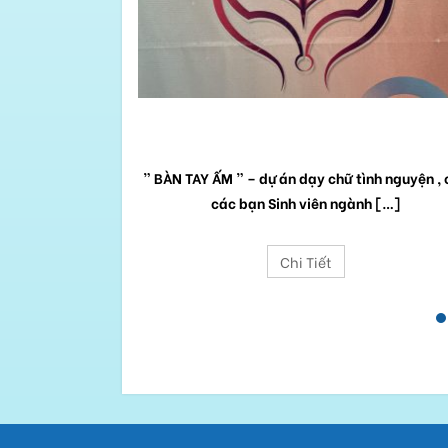
em học sinh có
n […]
BÀN TAY ẤM
” BÀN TAY ẤM ” – dự án dạy chữ tình nguyện ,
các bạn Sinh viên ngành […]
Chi Tiết