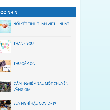
GÓC NHÌN
NỐI KẾT TÌNH THÂN VIỆT – NHẬT
THANK YOU
THƯ CÁM ƠN
CẢM NGHIỆM SAU MỘT CHUYẾN
VÃNG GIA
SUY NGHĨ HẬU COVID-19