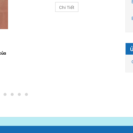
Chi Tiết
” 
 của
Sán