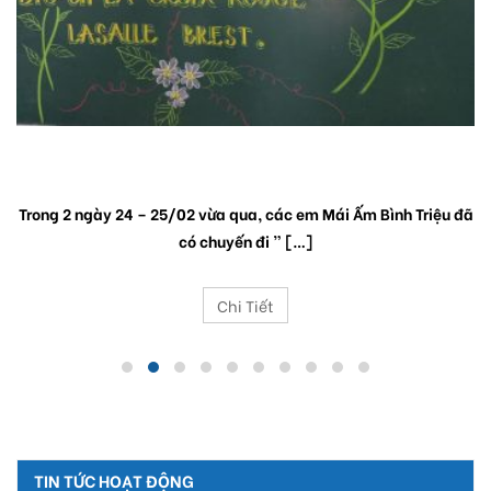
HÀNH TRÌNH ” 2 NGÀY 1 ĐÊM ” CÙNG VỚI TRƯỜNG LA
CROIX ROUGE LA SALLE (BTS SN).
Trong 2 ngày 24 – 25/02 vừa qua, các em Mái Ấm Bình Triệu đã
có chuyến đi ” […]
Chi Tiết
TIN TỨC HOẠT ĐỘNG