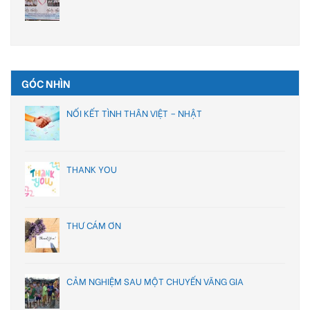
GÓC NHÌN
NỐI KẾT TÌNH THÂN VIỆT – NHẬT
THANK YOU
THƯ CÁM ƠN
CẢM NGHIỆM SAU MỘT CHUYẾN VÃNG GIA