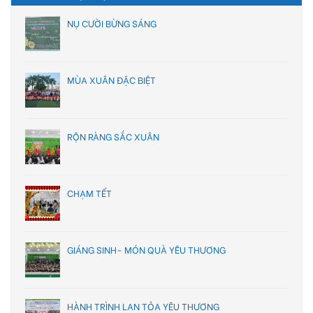
NỤ CƯỜI BỪNG SÁNG
MÙA XUÂN ĐẶC BIỆT
RỘN RÀNG SẮC XUÂN
CHẠM TẾT
GIÁNG SINH- MÓN QUÀ YÊU THƯƠNG
HÀNH TRÌNH LAN TỎA YÊU THƯƠNG