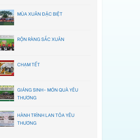
MÙA XUÂN ĐẶC BIỆT
RỘN RÀNG SẮC XUÂN
CHẠM TẾT
GIÁNG SINH- MÓN QUÀ YÊU
THƯƠNG
HÀNH TRÌNH LAN TỎA YÊU
THƯƠNG