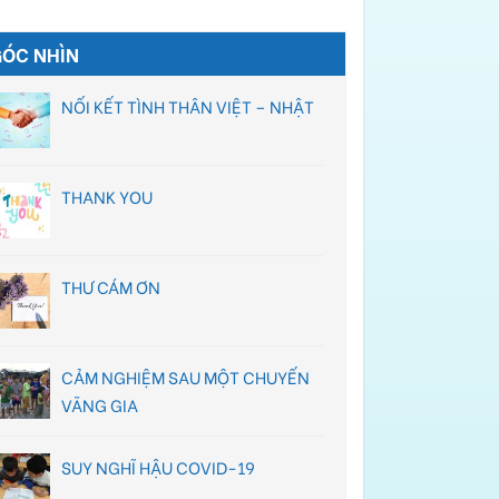
GÓC NHÌN
NỐI KẾT TÌNH THÂN VIỆT – NHẬT
THANK YOU
THƯ CÁM ƠN
CẢM NGHIỆM SAU MỘT CHUYẾN
VÃNG GIA
SUY NGHĨ HẬU COVID-19