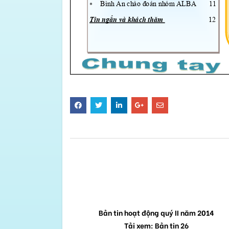
BÀI VIẾT LIÊN QUAN
BẢN TIN SỐ 26
7-9/2017
Bản tin hoạt động quý II năm 2014
8
Tải xem: Bản tin 26