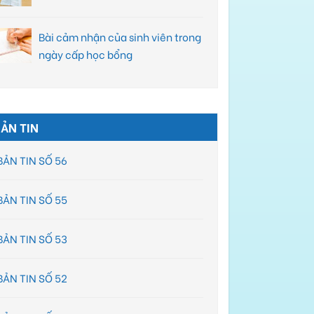
Bài cảm nhận của sinh viên trong
ngày cấp học bổng
ẢN TIN
BẢN TIN SỐ 56
BẢN TIN SỐ 55
BẢN TIN SỐ 53
BẢN TIN SỐ 24
BẢN TIN SỐ 52
Bản tin hoạt động quý I năm 2014
Bản tin
Tải xem: Bản tin 24