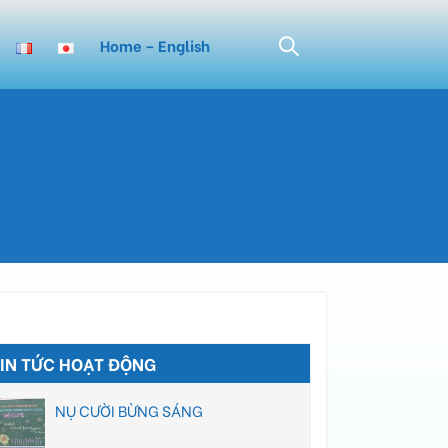
Home – English
TIN TỨC HOẠT ĐỘNG
NỤ CƯỜI BỪNG SÁNG