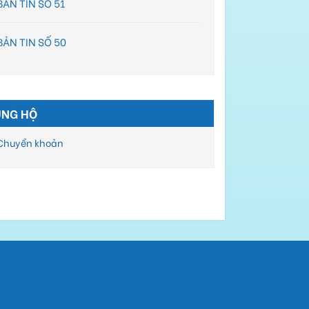
BẢN TIN SỐ 51
Chi Tiết
BẢN TIN SỐ 50
ỦNG HỘ
Chuyển khoản