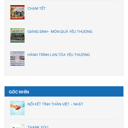
CHẠM TẾT
GIÁNG SINH- MÓN QUÀ YÊU THƯƠNG
HÀNH TRÌNH LAN TỎA YÊU THƯƠNG
GÓC NHÌN
NỐI KẾT TÌNH THÂN VIỆT – NHẬT
THANK YOU