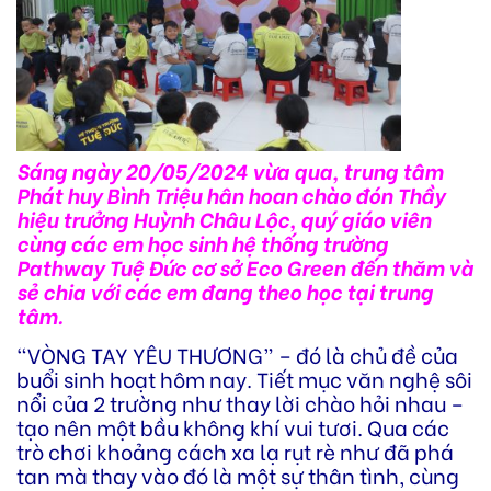
Sáng
ngày 20/05/2024 vừa qua, trung tâm
Phát huy Bình Triệu hân hoan chào đón Thầy
hiệu trưởng Huỳnh Châu Lộc, quý giáo viên
cùng các em học sinh hệ thống trường
Pathway Tuệ Đức cơ sở Eco Green đến thăm và
sẻ chia với các em đang theo học tại trung
tâm.
“VÒNG TAY YÊU THƯƠNG” – đó là chủ đề của
buổi sinh hoạt hôm nay. Tiết mục văn nghệ sôi
nổi của 2 trường như thay lời chào hỏi nhau –
tạo nên một bầu không khí vui tươi. Qua các
trò chơi khoảng cách xa lạ rụt rè như đã phá
tan mà thay vào đó là một sự thân tình, cùng