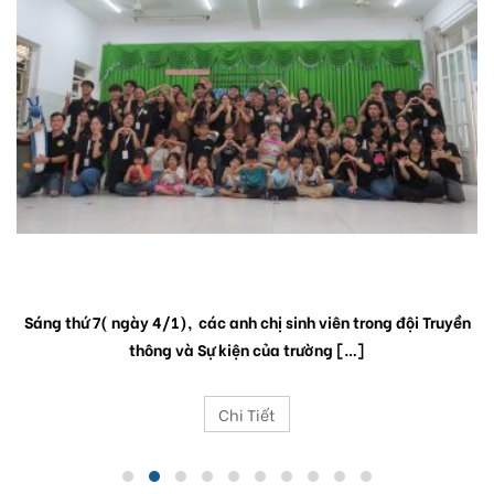
“GÓP MÀU NẮNG, ĐIỂM NỤ CƯỜI”
Sáng thứ 7( ngày 4/1), các anh chị sinh viên trong đội Truyền
thông và Sự kiện của trường […]
Chi Tiết