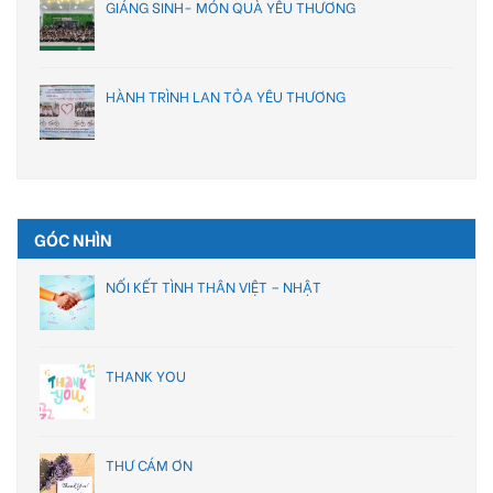
GIÁNG SINH- MÓN QUÀ YÊU THƯƠNG
HÀNH TRÌNH LAN TỎA YÊU THƯƠNG
GÓC NHÌN
NỐI KẾT TÌNH THÂN VIỆT – NHẬT
THANK YOU
THƯ CÁM ƠN