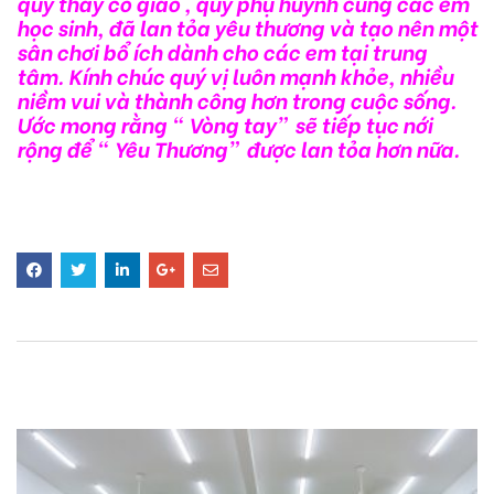
quý thầy cô giáo , quý phụ huynh cùng các em
học sinh, đã lan tỏa yêu thương và tạo nên một
sân chơi bổ ích dành cho các em tại trung
tâm. Kính chúc quý vị luôn mạnh khỏe, nhiều
niềm vui và thành công hơn trong cuộc sống.
Ước mong rằng “ Vòng tay” sẽ tiếp tục nới
rộng để “ Yêu Thương” được lan tỏa hơn nữa.
BÀI VIẾT LIÊN QUAN