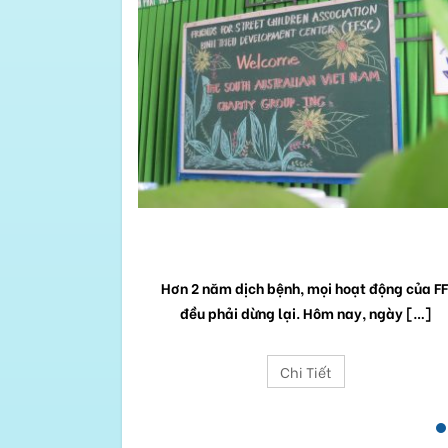
CUỘC HỘI NGỘ
 Trung tâm Phát
Hơn 2 năm dịch bệnh, mọi hoạt động của F
gia đình ông […]
đều phải dừng lại. Hôm nay, ngày […]
Chi Tiết