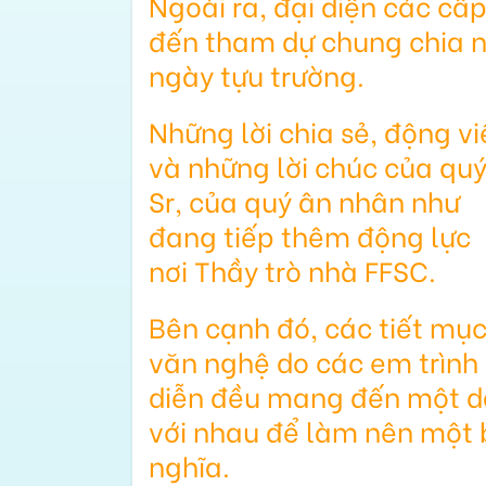
Ngoài ra, đại diện các cấ
đến tham dự chung chia n
ngày tựu trường.
Những lời chia sẻ, động v
và những lời chúc của qu
Sr, của quý ân nhân như
đang tiếp thêm động lực
nơi Thầy trò nhà FFSC.
Bên cạnh đó, các tiết mụ
văn nghệ do các em trình
diễn đều mang đến một d
với nhau để làm nên một b
nghĩa.