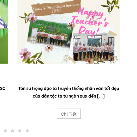
THẦY CÔ – CHẮP CÁNH ƯỚC MƠ
FSC
Tôn sư trọng đạo là truyền thống nhân văn tốt đẹp
Ng
của dân tộc ta từ ngàn xưa đến […]
kh
Chi Tiết