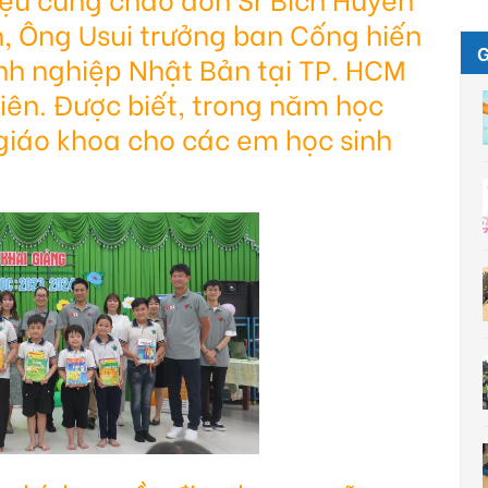
, Ông Usui trưởng ban Cống hiến
nh nghiệp Nhật Bản tại TP. HCM
iên. Được biết, trong năm học
 giáo khoa cho các em học sinh