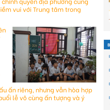
p chính quyền địa phương cũng
iềm vui với Trung tâm trong
iên
ý
B
c
ấu ấn riêng, nhưng vẫn hòa hợp
uổi lễ vô cùng ấn tượng và ý