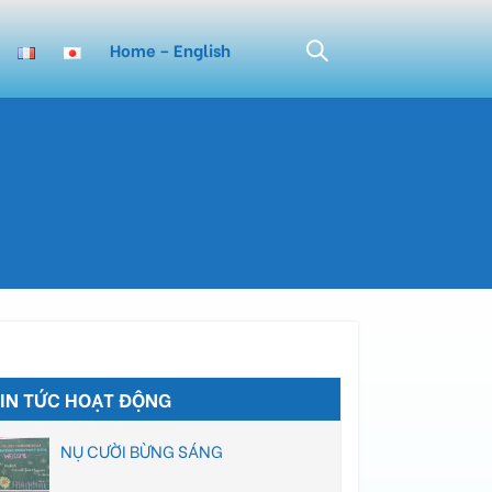
Home – English
TIN TỨC HOẠT ĐỘNG
NỤ CƯỜI BỪNG SÁNG