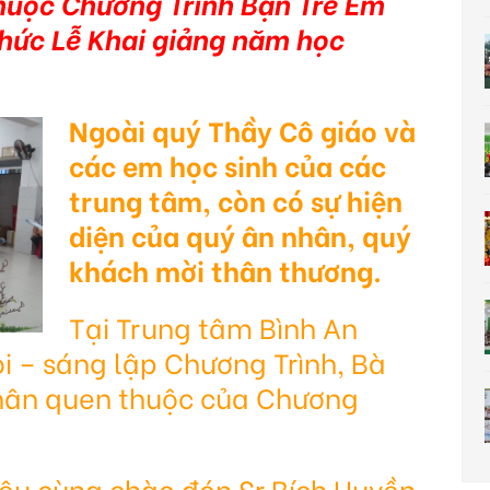
huộc Chương Trình Bạn Trẻ Em
hức Lễ Khai giảng năm học
Ngoài quý Thầy Cô giáo và
các em học sinh của các
trung tâm, còn có sự hiện
diện của quý ân nhân, quý
khách mời thân thương.
Tại Trung tâm Bình An
 – sáng lập Chương Trình, Bà
nhân quen thuộc của Chương
iệu cùng chào đón Sr Bích Huyền