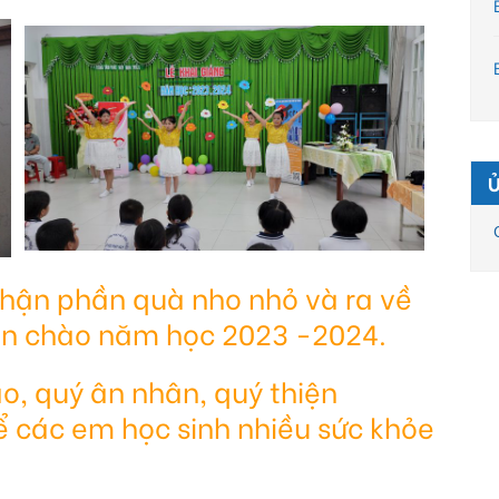
nhận phần quà nho nhỏ và ra về
ón chào năm học 2023 -2024.
o, quý ân nhân, quý thiện
ể các em học sinh nhiều sức khỏe