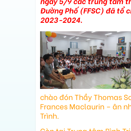
ngày 5/9 các trung tâm t
Đường Phố (FFSC) đã tổ c
2023-2024.
chào đón Thầy Thomas Soi
Frances Maclaurin – ân 
Trình.
Còn tại Trung tâm Bình Tr