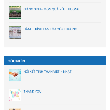
GIÁNG SINH- MÓN QUÀ YÊU THƯƠNG
HÀNH TRÌNH LAN TỎA YÊU THƯƠNG
GÓC NHÌN
NỐI KẾT TÌNH THÂN VIỆT – NHẬT
THANK YOU