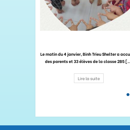
ËL
BRAS D’AMOUR
de la ville sont
Le matin du 4 janvier, Binh Trieu Shelter a accu
s de neige et de
des parents et 33 élèves de la classe 2B5 [
Lire la suite