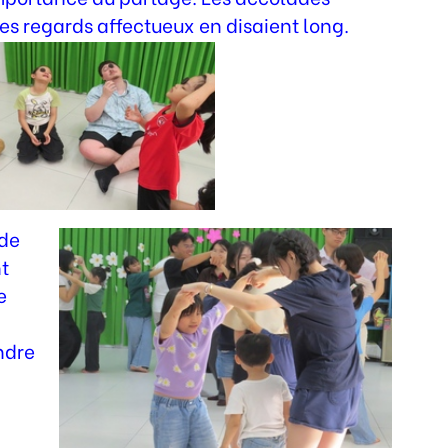
 les regards affectueux en disaient long.
 de
t
e
ndre